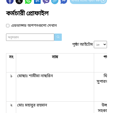
আপনার মতামত প্রদান করুন
কর্মচারী প্রোফাইল
এডভান্সড অপশনগুলো দেখান
পৃষ্ঠা আইটেম
নং
নাম
পদবি
১
মোছাঃ শামীমা নাছরিন
ফিল্ড
সুপারভাই
২
মোঃ মহাবুর রহমান
উচ্চমা
সহকারী যু