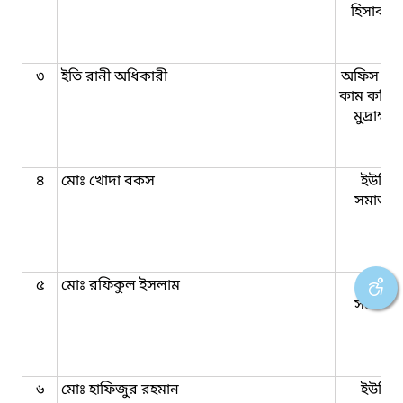
হিসাবরক
৩
ইতি রানী অধিকারী
অফিস সহ
কাম কম্পি
মুদ্রাক্ষ
৪
মোঃ খোদা বকস
ইউনিয়
সমাজকর্
৫
মোঃ রফিকুল ইসলাম
ইউনিয়
সমাজকর্
৬
মোঃ হাফিজুর রহমান
ইউনিয়