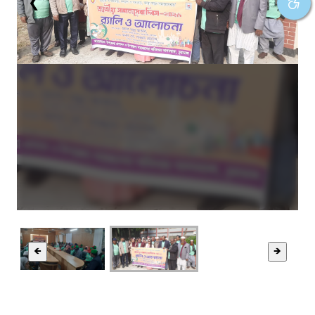
❮
❯
🡸
🡺