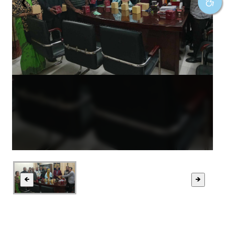
❮
❯
🡸
🡺